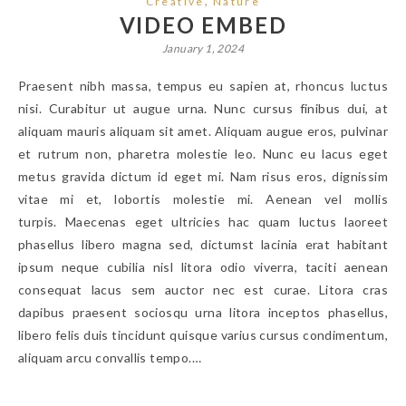
,
Creative
Nature
VIDEO EMBED
January 1, 2024
Praesent nibh massa, tempus eu sapien at, rhoncus luctus
nisi. Curabitur ut augue urna. Nunc cursus finibus dui, at
aliquam mauris aliquam sit amet. Aliquam augue eros, pulvinar
et rutrum non, pharetra molestie leo. Nunc eu lacus eget
metus gravida dictum id eget mi. Nam risus eros, dignissim
vitae mi et, lobortis molestie mi. Aenean vel mollis
turpis. Maecenas eget ultricies hac quam luctus laoreet
phasellus libero magna sed, dictumst lacinia erat habitant
ipsum neque cubilia nisl litora odio viverra, taciti aenean
consequat lacus sem auctor nec est curae. Litora cras
dapibus praesent sociosqu urna litora inceptos phasellus,
libero felis duis tincidunt quisque varius cursus condimentum,
aliquam arcu convallis tempo.…