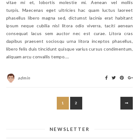
vitae mi et, lobortis molestie mi. Aenean vel mollis
turpis. Maecenas eget ultricies hac quam luctus laoreet
phasellus libero magna sed, dictumst lacinia erat habitant
ipsum neque cubilia nisl litora odio viverra, taciti aenean
consequat lacus sem auctor nec est curae. Litora cras
dapibus praesent sociosqu urna litora inceptos phasellus,
libero felis duis tincidunt quisque varius cursus condimentum,
aliquam arcu convallis tempo.…
admin
1
2
NEWSLETTER